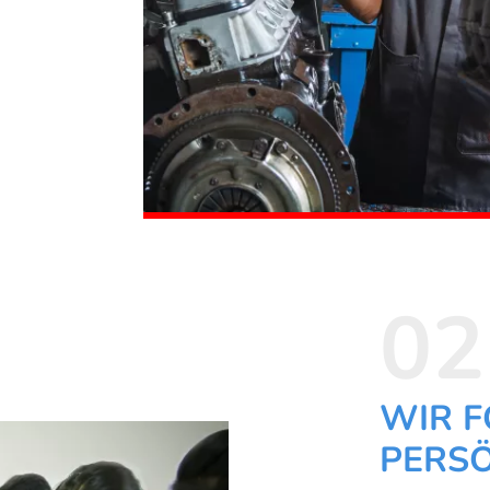
02
WIR 
PERSÖ