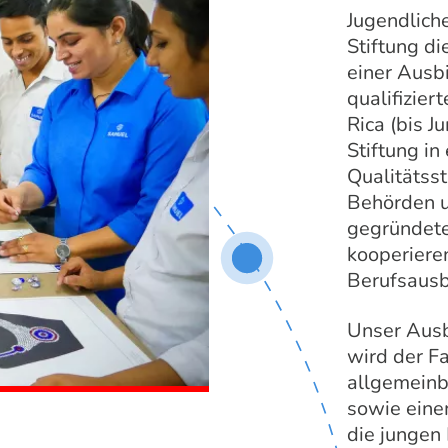
Jugendlich
Stiftung d
einer Ausbi
qualifizier
Rica (bis J
Stiftung in
Qualitätss
Behörden 
gegründete
kooperiere
Berufsausb
Unser Ausb
wird der F
allgemeinb
sowie eine
die jungen