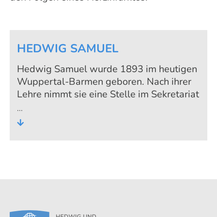
HEDWIG SAMUEL
Hedwig Samuel wurde 1893 im heutigen
Wuppertal-Barmen geboren. Nach ihrer
Lehre nimmt sie eine Stelle im Sekretariat
der Firma Robert Samuels in Düsseldorf
an. 1920 heiratet sie Robert Samuel.
Nach dessen Tod zieht sie nach
Marienbad in Tschechien und kehrt 1951
gemeinsam mit ihrem zweiten Ehemann,
dem Arzt Theo Olbert, zurück nach
Düsseldorf.