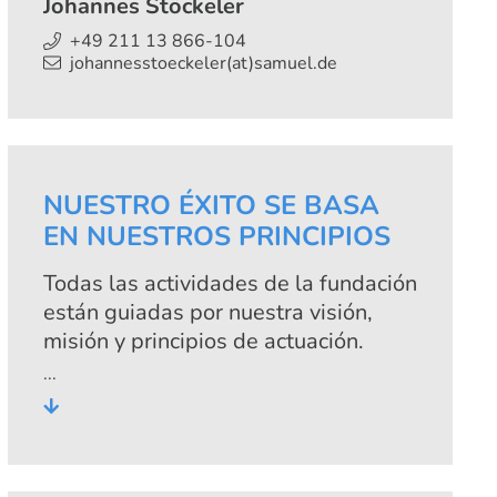
Johannes Stöckeler
+49 211 13 866-104
johannesstoeckeler(at)samuel.de
NUESTRO ÉXITO SE BASA
EN NUESTROS PRINCIPIOS
Todas las actividades de la fundación
están guiadas por nuestra visión,
misión y principios de actuación.
Estos son respetados en todo
momento por nosotros, las personas
a las que apoyamos y nuestros
socios de cooperación. Porque sólo la
aplicación continua de estos