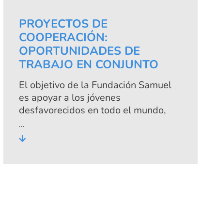
principios conduce al éxito del
trabajo de la fundación.
PROYECTOS DE
COOPERACIÓN:
OPORTUNIDADES DE
TRABAJO EN CONJUNTO
El objetivo de la Fundación Samuel
es apoyar a los jóvenes
desfavorecidos en todo el mundo,
principalmente mediante la
educación técnica en sus propios
Centros de Formación Técnica. Sin
embargo, desde hace muchos años,
nuestro compromiso también incluye
proyectos de cooperación en
Alemania y en el extranjero.