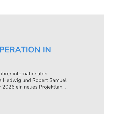
PERATION IN
ihrer internationalen
die Hedwig und Robert Samuel
r 2026 ein neues Projektland:
ma startet die Stiftung ein
 jungen Menschen ohne
ftigungsperspektive konkrete
beruflicher Bildung und