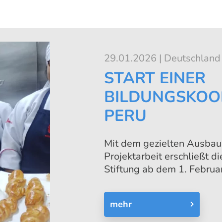
29.01.2026 | Deutschland
START EINER
BILDUNGSKOO
PERU
Mit dem gezielten Ausbau 
Projektarbeit erschließt 
Stiftung ab dem 1. Februa
Peru. In der Hauptstadt Li
Kooperationsprojekt, das
mehr
Ausbildungs- oder Beschä
Zugänge zu qualifizierter 